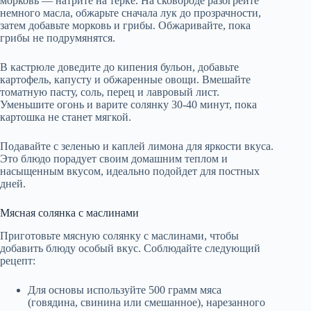
морковь — натрите на терке. На сковороде разогрейте
немного масла, обжарьте сначала лук до прозрачности,
затем добавьте морковь и грибы. Обжаривайте, пока
грибы не подрумянятся.
В кастрюле доведите до кипения бульон, добавьте
картофель, капусту и обжаренные овощи. Вмешайте
томатную пасту, соль, перец и лавровый лист.
Уменьшите огонь и варите солянку 30-40 минут, пока
картошка не станет мягкой.
Подавайте с зеленью и каплей лимона для яркости вкуса.
Это блюдо порадует своим домашним теплом и
насыщенным вкусом, идеально подойдет для постных
дней.
Мясная солянка с маслинами
Приготовьте мясную солянку с маслинами, чтобы
добавить блюду особый вкус. Соблюдайте следующий
рецепт:
Для основы используйте 500 грамм мяса
(говядина, свинина или смешанное), нарезанного