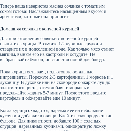
Теперь ваша наваристая мясная солянка с томатным
соком готова! Наслаждайтесь насыщенным вкусом и
ароматами, которые она приносит.
Домашняя солянка с копченой курицей
Для приготовления солянки с копченой курицей
начните с курицы. Возьмите 1-2 куриные грудки и
отварите их в подсоленной воде. Как только мясо станет
мягким, выньте его из кастрюли и остудите. Не
выбрасывайте бульон, он станет основой для блюда.
Пока курица остывает, подготовьте остальные
ингредиенты. Порежьте 2-3 картофелины, 1 морковь и 1
луковицу. В духовке или на сковороде обжарьте лук до
золотистого цвета, затем добавьте морковь и
продолжайте жарить 5-7 минут. После этого введите
картофель и обжаривайте еще 10 минут.
Когда курица охладится, нарежьте ее на небольшие
кусочки и добавьте в овощи. Влейте в сковороду стакан
бульона. Для пикантности добавьте 100 г соленых
огурцов, нарезанных кубиками, однократную ложку