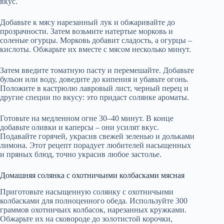
вкус.
Добавьте к мясу нарезанный лук и обжаривайте до
прозрачности. Затем возьмите натертые морковь и
соленые огурцы. Морковь добавит сладость, а огурцы –
кислоты. Обжарьте их вместе с мясом несколько минут.
Затем введите томатную пасту и перемешайте. Добавьте
бульон или воду, доведите до кипения и убавьте огонь.
Положите в кастрюлю лавровый лист, черный перец и
другие специи по вкусу: это придаст солянке ароматы.
Готовьте на медленном огне 30–40 минут. В конце
добавьте оливки и каперсы – они усилят вкус.
Подавайте горячей, украсив свежей зеленью и дольками
лимона. Этот рецепт порадует любителей насыщенных
и пряных блюд, точно украсив любое застолье.
Домашняя солянка с охотничьими колбасками мясная
Приготовьте насыщенную солянку с охотничьими
колбасками для полноценного обеда. Используйте 300
граммов охотничьих колбасок, нарезанных кружками.
Обжарьте их на сковороде до золотистой корочки,