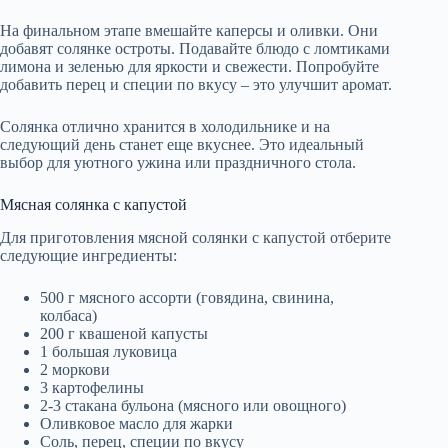
На финальном этапе вмешайте каперсы и оливки. Они
добавят солянке остроты. Подавайте блюдо с ломтиками
лимона и зеленью для яркости и свежести. Попробуйте
добавить перец и специи по вкусу – это улучшит аромат.
Солянка отлично хранится в холодильнике и на
следующий день станет еще вкуснее. Это идеальный
выбор для уютного ужина или праздничного стола.
Мясная солянка с капустой
Для приготовления мясной солянки с капустой отберите
следующие ингредиенты:
500 г мясного ассорти (говядина, свинина,
колбаса)
200 г квашеной капусты
1 большая луковица
2 моркови
3 картофелины
2-3 стакана бульона (мясного или овощного)
Оливковое масло для жарки
Соль, перец, специи по вкусу