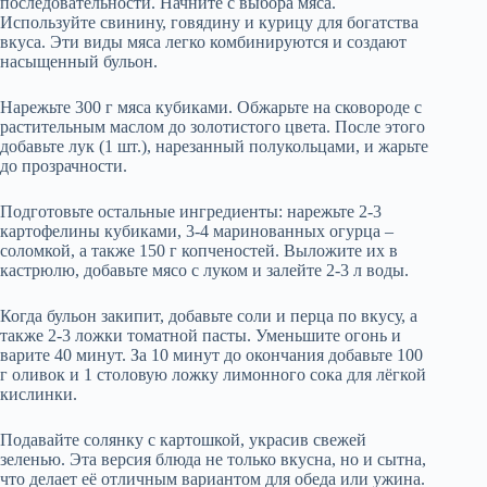
последовательности. Начните с выбора мяса.
Используйте свинину, говядину и курицу для богатства
вкуса. Эти виды мяса легко комбинируются и создают
насыщенный бульон.
Нарежьте 300 г мяса кубиками. Обжарьте на сковороде с
растительным маслом до золотистого цвета. После этого
добавьте лук (1 шт.), нарезанный полукольцами, и жарьте
до прозрачности.
Подготовьте остальные ингредиенты: нарежьте 2-3
картофелины кубиками, 3-4 маринованных огурца –
соломкой, а также 150 г копченостей. Выложите их в
кастрюлю, добавьте мясо с луком и залейте 2-3 л воды.
Когда бульон закипит, добавьте соли и перца по вкусу, а
также 2-3 ложки томатной пасты. Уменьшите огонь и
варите 40 минут. За 10 минут до окончания добавьте 100
г оливок и 1 столовую ложку лимонного сока для лёгкой
кислинки.
Подавайте солянку с картошкой, украсив свежей
зеленью. Эта версия блюда не только вкусна, но и сытна,
что делает её отличным вариантом для обеда или ужина.