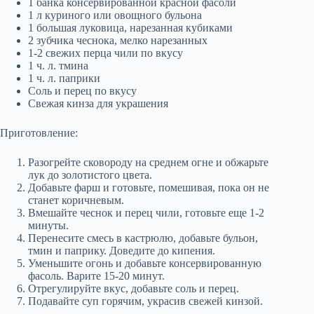
1 банка консервированной красной фасоли
1 л куриного или овощного бульона
1 большая луковица, нарезанная кубиками
2 зубчика чеснока, мелко нарезанных
1-2 свежих перца чили по вкусу
1 ч. л. тмина
1 ч. л. паприки
Соль и перец по вкусу
Свежая кинза для украшения
Приготовление:
Разогрейте сковороду на среднем огне и обжарьте
лук до золотистого цвета.
Добавьте фарш и готовьте, помешивая, пока он не
станет коричневым.
Вмешайте чеснок и перец чили, готовьте еще 1-2
минуты.
Перенесите смесь в кастрюлю, добавьте бульон,
тмин и паприку. Доведите до кипения.
Уменьшите огонь и добавьте консервированную
фасоль. Варите 15-20 минут.
Отрегулируйте вкус, добавьте соль и перец.
Подавайте суп горячим, украсив свежей кинзой.