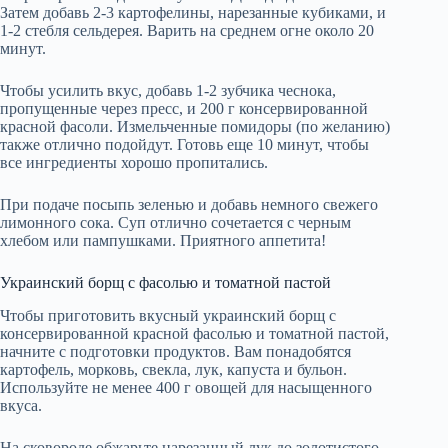
Затем добавь 2-3 картофелины, нарезанные кубиками, и
1-2 стебля сельдерея. Варить на среднем огне около 20
минут.
Чтобы усилить вкус, добавь 1-2 зубчика чеснока,
пропущенные через пресс, и 200 г консервированной
красной фасоли. Измельченные помидоры (по желанию)
также отлично подойдут. Готовь еще 10 минут, чтобы
все ингредиенты хорошо пропитались.
При подаче посыпь зеленью и добавь немного свежего
лимонного сока. Суп отлично сочетается с черным
хлебом или пампушками. Приятного аппетита!
Украинский борщ с фасолью и томатной пастой
Чтобы приготовить вкусный украинский борщ с
консервированной красной фасолью и томатной пастой,
начните с подготовки продуктов. Вам понадобятся
картофель, морковь, свекла, лук, капуста и бульон.
Используйте не менее 400 г овощей для насыщенного
вкуса.
На сковороде обжарьте нарезанный лук до золотистого