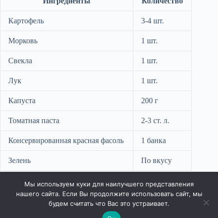
Ингредиенты
Количество
Картофель
3-4 шт.
Морковь
1 шт.
Свекла
1 шт.
Лук
1 шт.
Капуста
200 г
Томатная паста
2-3 ст. л.
Консервированная красная фасоль
1 банка
Зелень
По вкусу
Ваш украинский борщ с фасолью готов! Наслаждайтесь
питательным обедом и делитесь им с близкими.
Мы используем куки для наилучшего представления
нашего сайта. Если Вы продолжите использовать сайт, мы
будем считать что Вас это устраивает.