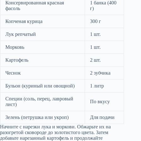
Консервированная красная
1 банка (400
фасоль
г)
Копченая курица
300 г
Лук репчатый
1 шт.
Морковь
1 шт.
Картофель
2 шт.
Чеснок
2 зубчика
Бульон (куриный или овощной)
1 литр
Специи (соль, перец, лавровый
По вкусу
лист)
Зелень (петрушка или укроп)
Для подачи
Начните с нарезки лука и моркови. Обжарьте их на
разогретой сковороде до золотистого цвета. Затем
добавьте нарезанный картофель и продолжайте