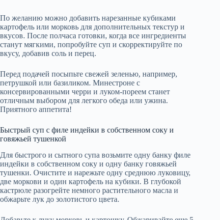
По желанию можно добавить нарезанные кубиками
картофель или морковь для дополнительных текстур и
вкусов. После полчаса готовки, когда все ингредиенты
станут мягкими, попробуйте суп и скорректируйте по
вкусу, добавив соль и перец.
Перед подачей посыпьте свежей зеленью, например,
петрушкой или базиликом. Минестроне с
консервированными черри и луком-пореем станет
отличным выбором для легкого обеда или ужина.
Приятного аппетита!
Быстрый суп с филе индейки в собственном соку и
говяжьей тушенкой
Для быстрого и сытного супа возьмите одну банку филе
индейки в собственном соку и одну банку говяжьей
тушенки. Очистите и нарежьте одну среднюю луковицу,
две моркови и один картофель на кубики. В глубокой
кастрюле разогрейте немного растительного масла и
обжарьте лук до золотистого цвета.
Добавьте к луку морковь и картошку. Обжаривайте еще 5