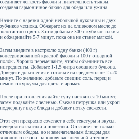
соединяет легкость фасоли и питательность тыквы,
создавая гармоничное блюдо для обеда или ужина.
Начните с нарезки одной небольшой луковицы и двух
зубчиков чеснока. Обжарьте их на оливковом масле до
золотистого цвета. Затем добавьте 300 г кубиков тыквы
и обжаривайте 5-7 минут, пока она не станет мягкой.
Затем введите в кастрюлю одну банки (400 г)
консервированной красной фасоли и 100 г отварной
полбы. Хорошо перемешайте, чтобы объединить все
ингредиенты. Добавьте 1-1,5 литра овощного бульона.
Доведите до кипения и готовьте на среднем огне 15-20
минут. По желанию, добавьте специи: соль, перец и
немного куркумы для цвета и аромата.
После приготовления дайте супу настояться 10 минут,
затем подавайте с зеленью. Свежая петрушка или укроп
подчеркнут вкус блюда и добавят нотку свежести.
Этот суп прекрасно сочетает в себе текстуры и вкусы,
невероятно сытный и полезный. Он станет не только
отличным обедом, но и замечательным блюдом для
холодного сезона, наполняя вас энергией и теплом.