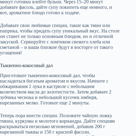
минут готовки влейте бульон. Через 15–20 минут
добавьте фасоль, дайте супу покипеть еще немного, и
вот, ароматное блюдо готово к подаче.
Добавьте свои любимые специи, такие как тмин или
паприка, чтобы придать супу уникальный вкус. На столе
он станет не только основным блюдом, но и отличной
закуской. Сервируйте с ломтиком свежего хлеба или
сметаной – и ваши близкие будут в восторге от такого
угощения!
Тыквенно-кокосовый дал
Приготовьте тыквенно-кокосовый дал, чтобы
насладиться богатым ароматом и вкусом. Начните с
обжаривания 1 лука в кастрюле с небольшим
количеством масла до золотистости. Затем добавьте 2
зубчика чеснока и небольшой кусочек имбиря,
нарезанных мелко. Готовьте еще 2 минуты.
Теперь пора внести специи. Положите чайную ложку
тмина, куркумы и молотого кориандра. Дайте специям
раскрываться несколько мгновений, добавив 200 г
нарезанной тыквы и 150 г красной фасоли,