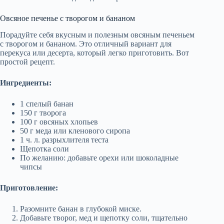
Овсяное печенье с творогом и бананом
Порадуйте себя вкусным и полезным овсяным печеньем
с творогом и бананом. Это отличный вариант для
перекуса или десерта, который легко приготовить. Вот
простой рецепт.
Ингредиенты:
1 спелый банан
150 г творога
100 г овсяных хлопьев
50 г меда или кленового сиропа
1 ч. л. разрыхлителя теста
Щепотка соли
По желанию: добавьте орехи или шоколадные
чипсы
Приготовление:
Разомните банан в глубокой миске.
Добавьте творог, мед и щепотку соли, тщательно