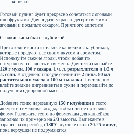
корочки.
Готовый пудинг будет прекрасно сочетаться с ягодами
или фруктами. Для подачи украсьте десерт свежими
ягодами и посыпьте сахаром. Приятного аппетита!
Сладкие капкейки с клубникой
Приготовьте восхитительные капкейки с клубникой,
которые порадуют вас своим вкусом и ароматом.
Используйте свежие ягоды, чтобы добавить
натуральную сладость и свежесть. Для теста смешайте
120 г муки
,
100 г сахара
,
1 ч. л. разрыхлителя
и
1/2 ч.
л. соли
. В отдельной посуде соедините
2 яйца
,
80 мл
растительного масла
и
100 мл молока
. Постепенно
влейте жидкие ингредиенты в сухие и перемешайте до
получения однородной массы.
Добавьте тонко нарезанную
150 г клубники
в тесто,
аккуратно вмешивая ягоды, чтобы они не потеряли
форму. Разложите тесто по формочкам для капкейков,
заполняя их примерно на
2/3
высоты. Выпекайте в
заранее разогретой до
180°C
духовке около
20-25 минут
,
пока верхушки не подрумянятся.