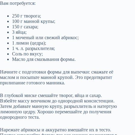
Вам потребуется:
250 г творога;
100 г манной крупы;
150 г сахара;
3 яйца;
1 моченый или свежий абрикос;
1 лимон (цедра);
1 ч. л. разрыхлителя;
Соль по вкусу;
Масло для смазывания формы.
Начните с подготовки формы для выпечки: смажьте её
маслом и посыпьте манной крупой. Это предотвратит
прилипание готового манника.
В глубокой миске смешайте творог, яйца и сахар.
Взбейте массу венчиком до однородной консистенции.
Затем добавьте манную крупу, разрыхлитель и натертую
лимонную цедру. Хорошо перемешайте до получения
однородного теста.
Нарежьте абрикосы и аккуратно вмешайте их в тесто.