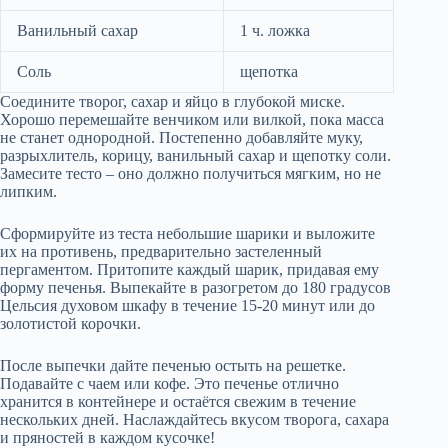
Ванильный сахар
1 ч. ложка
Соль
щепотка
Соедините творог, сахар и яйцо в глубокой миске.
Хорошо перемешайте венчиком или вилкой, пока масса
не станет однородной. Постепенно добавляйте муку,
разрыхлитель, корицу, ванильный сахар и щепотку соли.
Замесите тесто – оно должно получиться мягким, но не
липким.
Сформируйте из теста небольшие шарики и выложите
их на противень, предварительно застеленный
пергаментом. Притопите каждый шарик, придавая ему
форму печенья. Выпекайте в разогретом до 180 градусов
Цельсия духовом шкафу в течение 15-20 минут или до
золотистой корочки.
После выпечки дайте печенью остыть на решетке.
Подавайте с чаем или кофе. Это печенье отлично
хранится в контейнере и остаётся свежим в течение
нескольких дней. Наслаждайтесь вкусом творога, сахара
и пряностей в каждом кусочке!