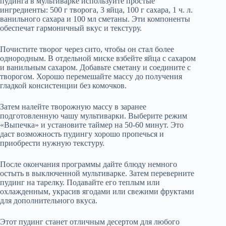
пудинга в мультиварке используйте простые
ингредиенты: 500 г творога, 3 яйца, 100 г сахара, 1 ч. л.
ванильного сахара и 100 мл сметаны. Эти компоненты
обеспечат гармоничный вкус и текстуру.
Почистите творог через сито, чтобы он стал более
однородным. В отдельной миске взбейте яйца с сахаром
и ванильным сахаром. Добавьте сметану и соедините с
творогом. Хорошо перемешайте массу до получения
гладкой консистенции без комочков.
Затем налейте творожную массу в заранее
подготовленную чашу мультиварки. Выберите режим
«Выпечка» и установите таймер на 50-60 минут. Это
даст возможность пудингу хорошо пропечься и
приобрести нужную текстуру.
После окончания программы дайте блюду немного
остыть в выключенной мультиварке. Затем переверните
пудинг на тарелку. Подавайте его теплым или
охлажденным, украсив ягодами или свежими фруктами
для дополнительного вкуса.
Этот пудинг станет отличным десертом для любого