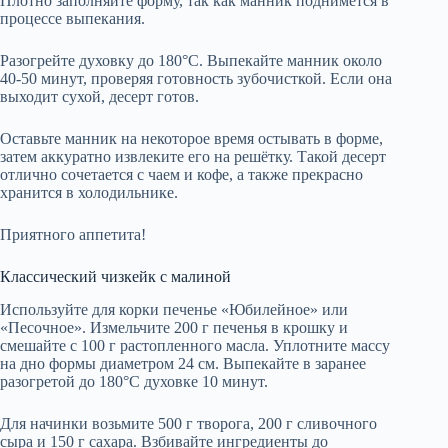
Плотно заполняйте форму, так как манник поднимется в
процессе выпекания.
Разогрейте духовку до 180°C. Выпекайте манник около
40-50 минут, проверяя готовность зубочисткой. Если она
выходит сухой, десерт готов.
Оставьте манник на некоторое время остывать в форме,
затем аккуратно извлеките его на решётку. Такой десерт
отлично сочетается с чаем и кофе, а также прекрасно
хранится в холодильнике.
Приятного аппетита!
Классический чизкейк с малиной
Используйте для корки печенье «Юбилейное» или
«Песочное». Измельчите 200 г печенья в крошку и
смешайте с 100 г растопленного масла. Уплотните массу
на дно формы диаметром 24 см. Выпекайте в заранее
разогретой до 180°С духовке 10 минут.
Для начинки возьмите 500 г творога, 200 г сливочного
сыра и 150 г сахара. Взбивайте ингредиенты до