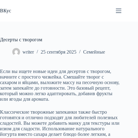
Перейти
к
ВКус
сути
Десерты с творогом
writer
25 сентября 2025
Семейные
Если вы ищете новые идеи для десертов с творогом,
начните с простого чизкейка. Смешайте творог с
сахаром и яйцами, выложите массу на песочную основу,
затем запекайте до готовности. Это базовый рецепт,
который можно легко адаптировать, добавив фрукты
или ягоды для аромата.
Классические творожные запеканки также быстро
готовятся и отлично подходят для любителей полезных
сладостей. Вы можете добавить манку для текстуры или
изюм для сладости. Использование натурального
йогурта вместо сахара делает блюдо более легким, а