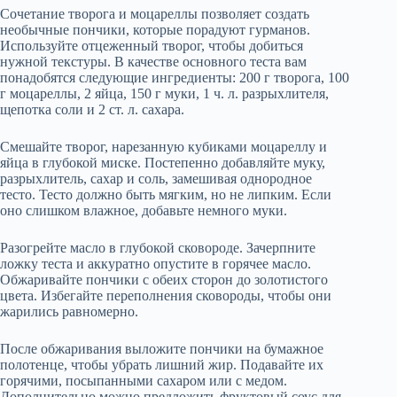
Сочетание творога и моцареллы позволяет создать
необычные пончики, которые порадуют гурманов.
Используйте отцеженный творог, чтобы добиться
нужной текстуры. В качестве основного теста вам
понадобятся следующие ингредиенты: 200 г творога, 100
г моцареллы, 2 яйца, 150 г муки, 1 ч. л. разрыхлителя,
щепотка соли и 2 ст. л. сахара.
Смешайте творог, нарезанную кубиками моцареллу и
яйца в глубокой миске. Постепенно добавляйте муку,
разрыхлитель, сахар и соль, замешивая однородное
тесто. Тесто должно быть мягким, но не липким. Если
оно слишком влажное, добавьте немного муки.
Разогрейте масло в глубокой сковороде. Зачерпните
ложку теста и аккуратно опустите в горячее масло.
Обжаривайте пончики с обеих сторон до золотистого
цвета. Избегайте переполнения сковороды, чтобы они
жарились равномерно.
После обжаривания выложите пончики на бумажное
полотенце, чтобы убрать лишний жир. Подавайте их
горячими, посыпанными сахаром или с медом.
Дополнительно можно предложить фруктовый соус для