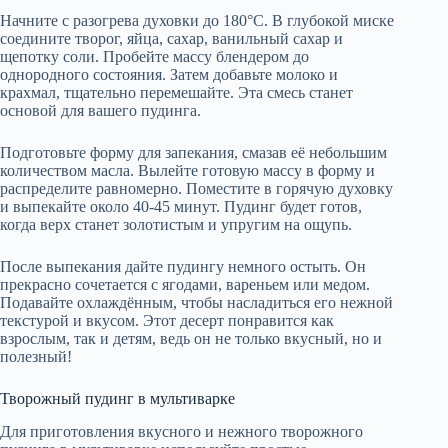
Начните с разогрева духовки до 180°C. В глубокой миске
соедините творог, яйца, сахар, ванильный сахар и
щепотку соли. Пробейте массу блендером до
однородного состояния. Затем добавьте молоко и
крахмал, тщательно перемешайте. Эта смесь станет
основой для вашего пудинга.
Подготовьте форму для запекания, смазав её небольшим
количеством масла. Вылейте готовую массу в форму и
распределите равномерно. Поместите в горячую духовку
и выпекайте около 40-45 минут. Пудинг будет готов,
когда верх станет золотистым и упругим на ощупь.
После выпекания дайте пудингу немного остыть. Он
прекрасно сочетается с ягодами, вареньем или медом.
Подавайте охлаждённым, чтобы насладиться его нежной
текстурой и вкусом. Этот десерт понравится как
взрослым, так и детям, ведь он не только вкусный, но и
полезный!
Творожный пудинг в мультиварке
Для приготовления вкусного и нежного творожного