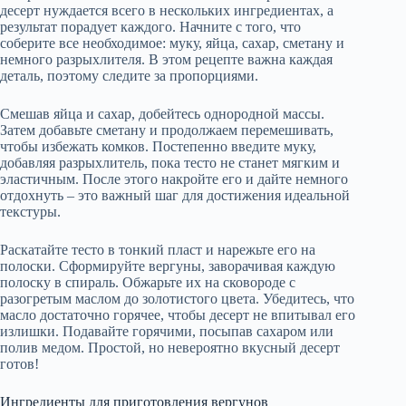
десерт нуждается всего в нескольких ингредиентах, а
результат порадует каждого. Начните с того, что
соберите все необходимое: муку, яйца, сахар, сметану и
немного разрыхлителя. В этом рецепте важна каждая
деталь, поэтому следите за пропорциями.
Смешав яйца и сахар, добейтесь однородной массы.
Затем добавьте сметану и продолжаем перемешивать,
чтобы избежать комков. Постепенно введите муку,
добавляя разрыхлитель, пока тесто не станет мягким и
эластичным. После этого накройте его и дайте немного
отдохнуть – это важный шаг для достижения идеальной
текстуры.
Раскатайте тесто в тонкий пласт и нарежьте его на
полоски. Сформируйте вергуны, заворачивая каждую
полоску в спираль. Обжарьте их на сковороде с
разогретым маслом до золотистого цвета. Убедитесь, что
масло достаточно горячее, чтобы десерт не впитывал его
излишки. Подавайте горячими, посыпав сахаром или
полив медом. Простой, но невероятно вкусный десерт
готов!
Ингредиенты для приготовления вергунов