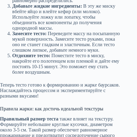
равномерно распределились.
Добавьте жидкие ингредиенты:
В эту же миску
вбейте яйцо и влейте кефир (или молоко).
Используйте ложку или лопатку, чтобы
объединить все компоненты до получения
однородной массы.
Замесите тесто:
Переведите массу на посыпанную
мукой поверхность. Замесите тесто руками, пока
оно не станет гладким и эластичным. Если тесто
слишком липкое, добавьте немного муки.
Отдохните тесто:
Поместите тесто в миску,
накройте его полотенцем или пленкой и дайте ему
постоять 10-15 минут. Это поможет ему стать
более воздушным.
Теперь тесто готово к формированию и жарке баурсаков.
Наслаждайтесь процессом и экспериментируйте с
разными вкусами!
Правила жарки: как достичь идеальной текстуры
Правильный размер теста
также влияет на текстуру.
Формируйте небольшие круглые кусочки, диаметром
около 3-5 см. Такой размер обеспечит равномерное
прожаривание и предотвратит сосредоточение сырого