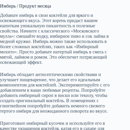
Имбирь / Продукт месяца
Добавьте имбирь в свои коктейли для яркого и
освежающего вкуса. Этот корень придаст вашим
напиткам уникальную пикантность и полезные
свойства. Начните с классического «Московского
мулла»: смешайте водку, имбирное пиво и сок лайма в
медной кружке. Имбирь можно также использовать в
более сложных коктейлях, таких как «Имбирный
мохито». Просто добавьте натертый имбирь в смесь с
мятой, лаймом и ромом. Это обеспечит потрясающий
освежающий эффект.
Имбирь обладает антисептическими свойствами и
улучшает пищеварение, что делает его идеальным
компонентом для коктейлей. Экспериментируйте с его
добавлением в ваши любимые рецепты. Попробуйте
добавить имбирный сироп в виски или текилу, чтобы
создать оригинальный коктейль. В помещениях с
глинтвейном попробуйте добавить немного свежего
тертого имбиря для неожиданного поворота во вкусе.
Приготовьте имбирный кусочек и используйте его в
качестве украшения коктейля, катая его в сахаре для