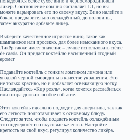
понадобятся белое сухое вино и черносмородиновый
ликёр. Соотношение обычно составляет 1:1, но вы
можете варьировать его по своему вкусу. Вино налейте в
бокал, предварительно охлаждённый, до половины,
затем аккуратно добавьте ликёр.
Выберите качественное игристое вино, такое как
шампанское или просекко, для более изысканного вкуса.
Ликёр также имеет значение – лучше использовать crème
de cassis. Он придаст коктейлю насыщенный ягодный
аромат.
Подавайте коктейль с тонким ломтиком лимона или
ягодкой черной смородины в качестве украшения. Это
не только красиво, но и добавляет освежающую нотку.
Наслаждайтесь «Кир рояль», когда хочется расслабиться
или отпраздновать особое событие.
Этот коктейль идеально подходит для аперитива, так как
его легкость подготавливает к основному блюду.
Следите за тем, чтобы подавать коктейль охлаждённым,
это подчеркнёт его вкусовые качества. Настройте
крепость на свой вкус, регулируя количество ликёра.