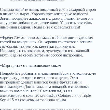
Сначала налейте джин, лимонный сок и сахарный сироп
в шейкер с льдом. Хорошо потрясите до холодности.
Затем процедите жидкость в фужер для шампанского и
аккуратно добавьте игристое вино. Украсить коктейль
лимонной цедрой. Подавайте с удовольствием!
«Френч 75» отлично освежает в тёплые дни и удивляет
гостей на вечеринках. Он хорошо сочетается с легкими
закусками, такими как креветки или канапе.
Наслаждайтесь коктейлем, чувствуя его изысканный
вкус, и дайте своим встречам особое настроение.
«Маргарита» с апельсиновым соком
Попробуйте добавить апельсиновый сок в классическую
маргариту для яркого весеннего акцента. Этот
ингредиент сделает напиток более фруктовым и
освежающим. Для начала, вам понадобятся несколько
важных компонентов: 50 мл текилы, 30 мл
апельсинового сока, 20 мл ликёра Cointreau или Triple
Sec и 15 мл свежевыжатого сока лайма.