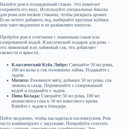
Налейте ром в охлажденный стакан. Это помогает
сохранить его вкус. Используйте специальные бокалы
для рома или низкие стаканы, чтобы раскрыть аромат.
Если хотите добавить лед, выбирайте крупные кубики,
они тают медленнее и не разбавляют напиток.
Пробуйте ром в сочетании с лимонным соком или
газированной водой. Классический подарок для рома –
это лимонный или лаймовый сок, что добавляет
свежести и яркости.
Классический Куба Либре:
Смешайте 50 мл рома,
100 мл колы и сок половинки лайма. Подавайте с
льдом.
Мохито:
Разомните мяту, добавьте 50 мл рома, сок
лимона и сахар. Перемешайте с газированной
водой и подавайте с льдом.
Пина Колада:
Смешайте 50 мл рома, 100 мл
ананасового сока и 50 мл кокосового крема.
Взбейте с льдом в блендере.
Пейте медленно, чтобы насладиться послевкусием. Ром
часто комбинируют с закусками. Попробуйте сочетать
рома с сырами, орехами или сухофруктами. Это