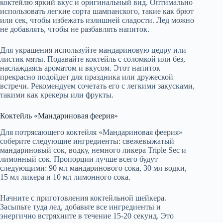
коктейлю яркий вкус и оригинальный вид. Оптимально
использовать легкие сорта шампанского, такие как брют
или сек, чтобы избежать излишней сладости. Лед можно
не добавлять, чтобы не разбавлять напиток.
Для украшения используйте мандариновую цедру или
листик мяты. Подавайте коктейль с соломкой или без,
наслаждаясь ароматом и вкусом. Этот напиток
прекрасно подойдет для праздника или дружеской
встречи. Рекомендуем сочетать его с легкими закусками,
такими как крекеры или фрукты.
Коктейль «Мандариновая феерия»
Для потрясающего коктейля «Мандариновая феерия»
соберите следующие ингредиенты: свежевыжатый
мандариновый сок, водку, немного ликера Triple Sec и
лимонный сок. Пропорции лучше всего будут
следующими: 90 мл мандаринового сока, 30 мл водки,
15 мл ликера и 10 мл лимонного сока.
Начните с приготовления коктейльной шейкера.
Засыпьте туда лед, добавьте все ингредиенты и
энергично встряхните в течение 15-20 секунд. Это