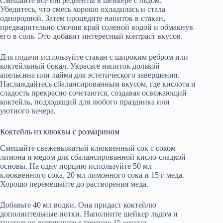
Смешайте все ингредиенты в шейкере с льдом.
Убедитесь, что смесь хорошо охладилась и стала
однородной. Затем процедите напиток в стакан,
предварительно смочив край соленой водой и обмакнув
его в соль. Это добавит интересный контраст вкусов.
Для подачи используйте стакан с широким ребром или
коктейльный бокал. Украсьте напиток долькой
апельсина или лайма для эстетического завершения.
Наслаждайтесь сбалансированным вкусом, где кислота и
сладость прекрасно сочетаются, создавая освежающий
коктейль, подходящий для любого праздника или
уютного вечера.
Коктейль из клюквы с розмарином
Смешайте свежевыжатый клюквенный сок с соком
лимона и медом для сбалансированной кисло-сладкой
основы. На одну порцию используйте 50 мл
клюквенного сока, 20 мл лимонного сока и 15 г меда.
Хорошо перемешайте до растворения меда.
Добавьте 40 мл водки. Она придаст коктейлю
дополнительные нотки. Наполните шейкер льдом и
тщательно встряхните в течение 15 секунд.